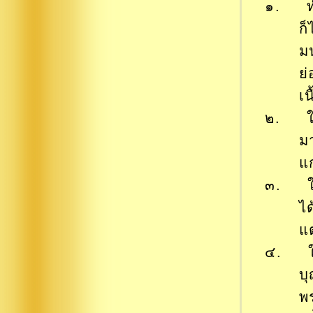
๑. ทำท
ก็
มน
ย
เน
๒. ให้
มา
แก
๓. ให้
ได
แต
๔. ให้
บ
พ