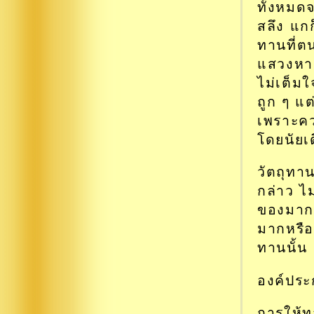
ทั้งหมด
สลึง แกก
ทานที่ตน
แสวงหาม
ไม่เต็มใ
ถูก ๆ แ
เพราะควา
โดยนัยเ
วัตถุทา
กล่าว ไม
ของมากห
มากหรือ
ทานนั้น
องค์ประ
การให้ทา