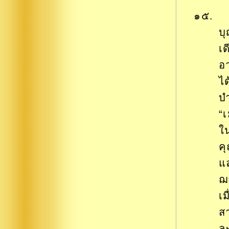
๑๕. กา
บ
เ
อ
ไ
บ
“
ใ
ค
แล
ฌ
เม
ส
ล