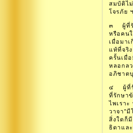
สมบัติไม
โจรภัย 
๓ ผู้ที่
หรือคนใน
เมื่อมา
แท้ที่จ
ครั้นเมื่
หลอกลวง
อภิชาตบุ
๔ ผู้ที
ที่รักษาข
ไพเราะ พ
วาจา”ม
สิ่งใดก็
ธิดาและ