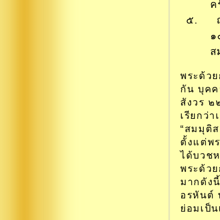
คร
๕. ถว
๑
สม
พระด้วยก
กัน บุค
สังวร ๒๒
เรียกว่า
“สมมุติส
ตั้งแต่พ
ได้บวชหร
พระด้วย
มากดังน
อรหันต์
ย่อมเป็น