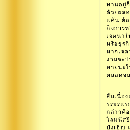
ทานอยู่ก
ด้วยผลท
แค้น ต้อ
กิจการหร
เจตนาใน
หรือธุรก
หากเจตน
งานจะปร
หายนะใน
ตลอดจนถ
สืบเนื่อ
ระยะแรก
กล่าวคือ
โสมนัสย
บังเอิญ 