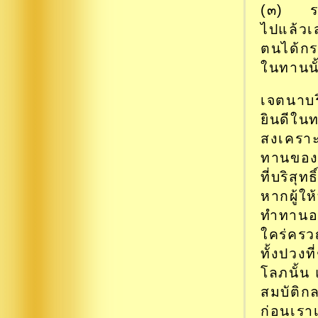
(๓) ระย
ไปแล้วเส
ตนได้กระ
ในทานนั
เจตนาบริ
ยินดีในท
สงเคราะห
ทานของตน
ที่บริสุท
หากผู้ให
ทำทานอย
ใคร่ครวญ
ทั้งปวง
โลภนั้น 
สมบัติกล
ก่อนเรา