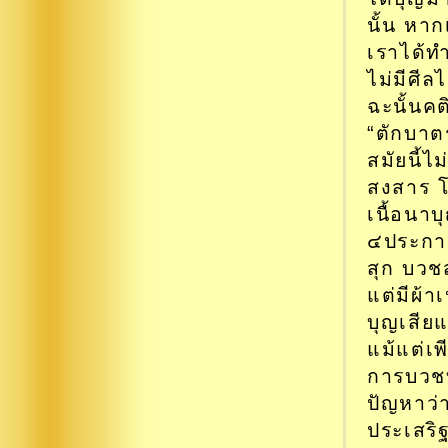
นั้น หากเ
เราได้ทำ
ไม่มีศีล
ฉะนั้นค
“ตักบาต
สมัยนี้ไ
สงสาร โ
เนื้อนาบ
๔ประกา
สุก บวช
แต่มีผ้า
บุญเสีย
แม้แต่เพ
การบวชท
ปัญหาว่า
ประเสริฐ