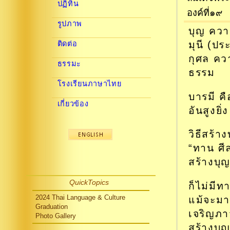
ปฏิทิน
องค์ที่๑๙
รูปภาพ
บุญ คว
มุนี (ปร
ติดต่อ
กุศล ค
ธรรมะ
ธรรม
โรงเรียนภาษาไทย
บารมี คื
เกี่ยวข้อง
อันสูงยิ่ง
วิธีสร้า
“ทาน ศี
สร้างบุญ
QuickTopics
ก็ไม่มีท
แม้จะมา
2024 Thai Language & Culture
Graduation
เจริญภา
Photo Gallery
สร้างบุญบ