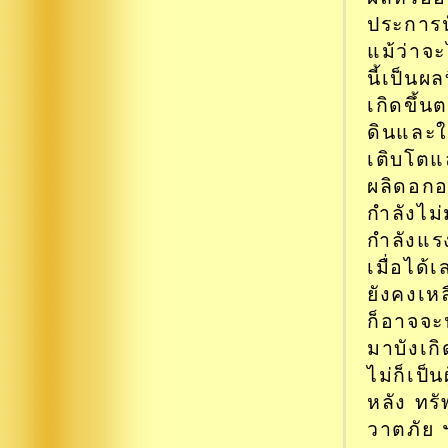
ประการนั
แม้ว่าจะ
นี้เป็นผ
เกิดขึ้
ดินและใ
เติบโตแ
ผลิดอกอ
กำลังไม
กำลังแร
เมื่อได
ยังคงเห
ก็อาจจะน
มาบังเกิ
ไม่ก็เป็
หลัง ทรั
วาตภัย ฯ