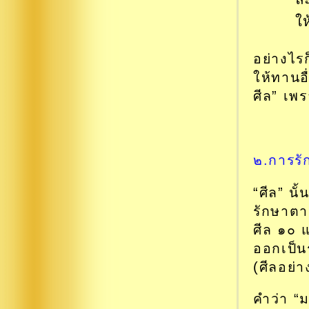
ใ
อย่างไร
ให้ทานอื
ศีล” เพ
๒.การรั
“ศีล” นั
รักษาตา
ศีล ๑๐ 
ออกเป็น
(ศีลอย่า
คำว่า “ม