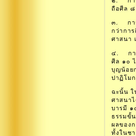
๒. การถ
ถือศีล ๘
๓. การถ
กว่าการ
ศาสนา แ
๔. การ
ศีล ๑๐ ไ
บุญน้อย
ปาฏิโมก
ฉะนั้น 
ศาสนาได
บารมี ๑๐
ธรรมขั้
ผลของการ
ทั้งในชา