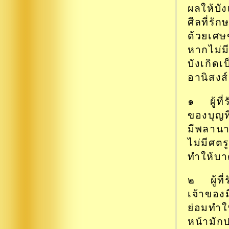
ผลให้บั
ศีลที่รั
ด้วยเศษข
หากไม่ม
บังเกิดเ
อานิสงส
๑ ผู้ที่
ของบุญที
มีพลานา
ไม่มีศตร
ทำให้บาด
๒ ผู้ที่
เจ้าของม
ย่อมทำใ
หน้ามักป