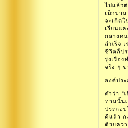
ไปแล้วต่
เบิกบาน
จะเกิดใน
เรียนแล
กลางคนไ
สำเร็จ 
ชีวิตก็
รุ่งเรือ
จริง ๆ ข
องค์ประก
คำว่า “เ
ทานนั้นเ
ประกอบใ
ดีแล้ว ก
ด้วยความ