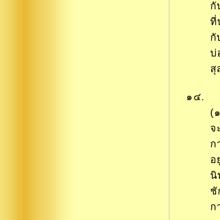
กั
ที
ก
บ
ส
๑๔. ก
(
จ
กา
อย
นิ
ช
ก