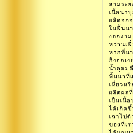
สามระยะ 
เนื้อนาบุ
ผลิดอกอ
ในพื้นนา
งอกงาม (
หว่านเพื
หากที่นา
ก็งอกเงย
น้ำอุดมด
พื้นนาท
เหี่ยวห
ผลิตผลที
เป็นเนื
ได้เกิดข
เฉาไปด้
ของที่เร
ได้บุญมา