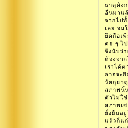
ธาตุดังก
อื่นมาแล
จากไปทั้
เลย จนใน
ยึดถือเพ
ต่อ ๆ ไ
จึงนับว่
ต้องจากไ
เราได้ตา
อาจจะยึด
วัตถุธาตุ
สภาพนั้น
ตัวไม่ใช
สภาพเช่น
ยั่งยืนอย
แล้วก็แ