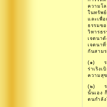
ความโล
ในทรัพย
และเพื่อ
ธรรมขอ
วิหารธร
เจตนาดั
เจตนาที่
กันสามร
(๑) ระย
ร่าเริงเบ
ความสุข
(๒) ระย
นั้นเอง 
ตนกำลังให