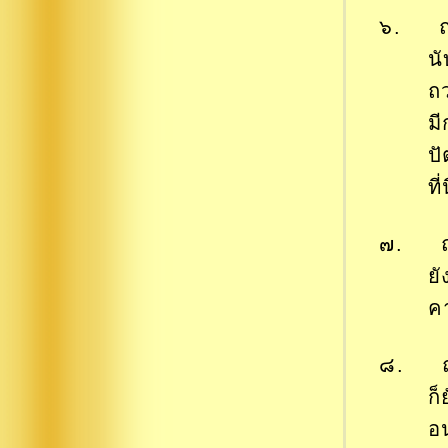
๖. ถวา
น
ถ
ม
ป
ที
๗. ถว
ย
ค
๘. ถว
ก
อ