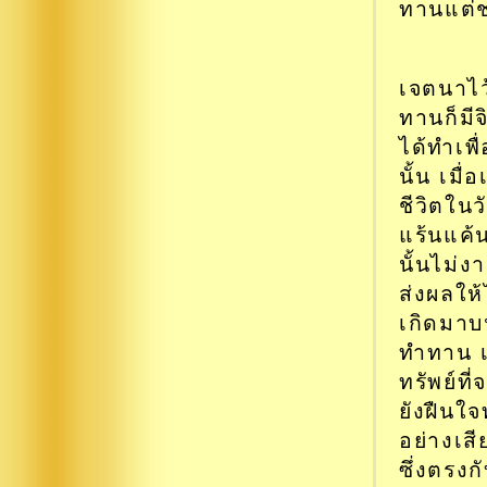
ทานแต่ช
เจตนาไว้
ทานก็มี
ได้ทำเพ
นั้น เมื
ชีวิตในว
แร้นแค้
นั้นไม่ง
ส่งผลให้
เกิดมาบ
ทำทาน เ
ทรัพย์ที
ยังฝืนใ
อย่างเสี
ซึ่งตรงก