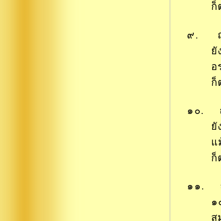
ก
๙. ถว
ย
อ
ก
๑๐. ถว
ย
แ
ก
๑๑. ถ
๑
ส