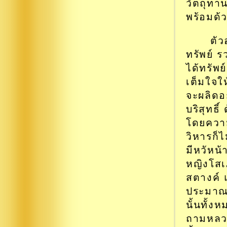
วัตถุทาน
พร้อมด้
ตัว
ทรัพย์ 
ได้ทรัพ
เต็มใจให
จะผลิดอ
บริสุทธิ
โดยความ
วิหารก็ไ
มีหวัหน้
หญิงโสเ
สตางค์ 
ประมาณ ๒
นั้นทั้ง
ถามหลวง