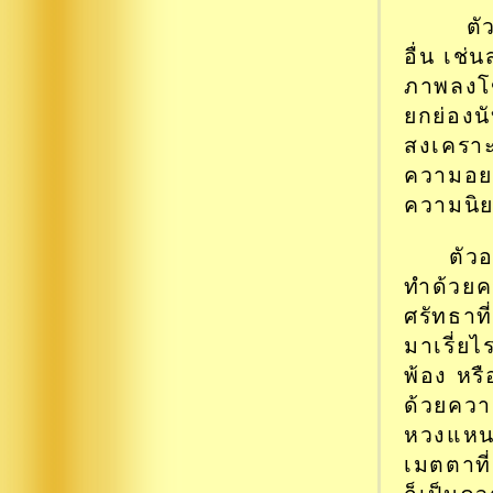
ตั
อื่น เช
ภาพลงโฆ
ยกย่องนั
สงเคราะ
ความอยา
ความนิย
ตัวอ
ทำด้วยค
ศรัทธาที
มาเรี่
พ้อง หร
ด้วยควา
หวงแหน 
เมตตาที่ม