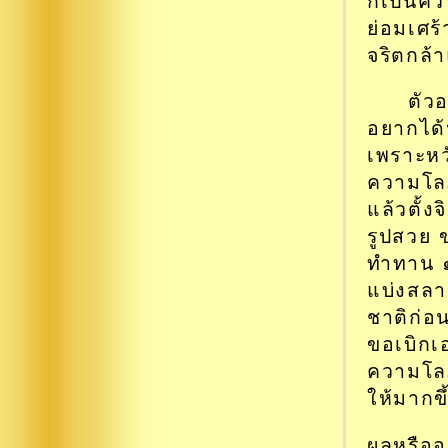
ก็เป็นคว
ย่อมเศร
จริตกล้า
ตัวอ
อยากได้น
เพราะหว
ความโล
แล้วตั้
รูปสวย 
ทำทาน ๑
แบ่งสลาก
ชาติก่อ
ขอเบิกเ
ความโลภเ
ให้มากข
ผลหรืออ