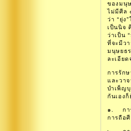
ของมนุษย
ไม่มีศีล
ว่า “ยุ่
เป็นนิจ 
ว่าเป็น
ที่จะมีว
มนุษยธร
ละเอียดจ
การรักษ
และวาจา
บำเพ็ญบุ
กันเองก
๑. การอ
การถือศี