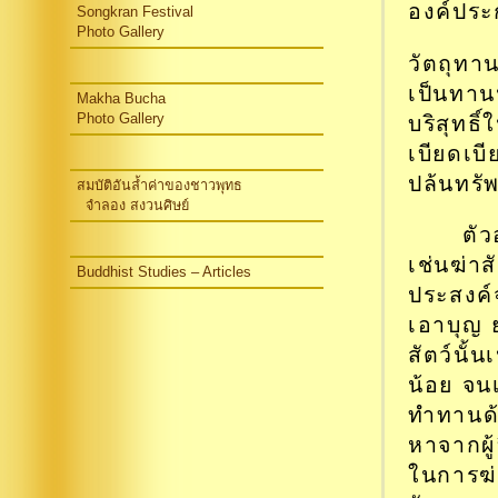
องค์ประก
Songkran Festival
Photo Gallery
วัตถุทาน
เป็นทาน
Makha Bucha
บริสุทธ
Photo Gallery
เบียดเบี
ปล้นทรัพ
สมบัติอันล้ำค่าของชาวพุทธ
จำลอง สงวนศิษย์
ตัว
เช่นฆ่าส
Buddhist Studies – Articles
ประสงค์
เอาบุญ 
สัตว์นั้
น้อย จน
ทำทานด้ว
หาจากผู้อ
ในการฆ่าส