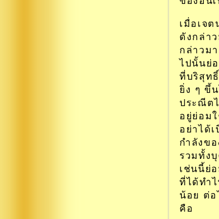
ของอันเป
เมื่อเจต
ดังกล่า
กล่าวมาแ
ไปนั้นย
ที่บริสุ
ยิ่ง ๆ ข
ประณีตไม
อยู่ย่อม
อย่าได้
กำลังขอ
รวมทั้ง
เช่นนี้ย
ที่ได้ท
น้อย ต่อ
คือ