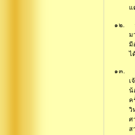
แต
๑๒. ถ
มา
ม
ไ
๑๓. กา
เ
น
ค
ว
ศ
ส