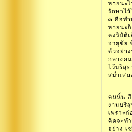
หายนะไป
รักษาไว
๓ คือทำ
หายนะก็ม
คงวิบัต
อายุขัย 
ตัวอย่าง
กลางคน 
ไว้บริสุ
สม่ำเสม
คนนั้น 
งามบริสุ
เพราะก่อ
คิดจะทำ
อย่าง เช