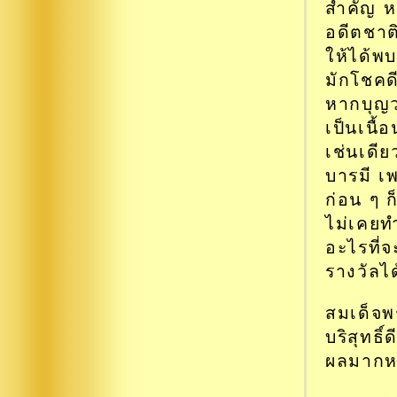
สำคัญ ห
อดีตชาต
ให้ได้พบ
มักโชคดี
หากบุญว
เป็นเนื้
เช่นเดี
บารมี เ
ก่อน ๆ 
ไม่เคยท
อะไรที่จ
รางวัลได
สมเด็จพ
บริสุทธิ
ผลมากหรื