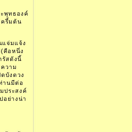
ะพุทธองค์
ครึ้มต้น
นแจ่มแจ้ง
(คือหนึ่ง
ัสดังนี้
ลยความ
ิดบังดวง
ท่านมีต่อ
ามประสงค์
ไปอย่างน่า