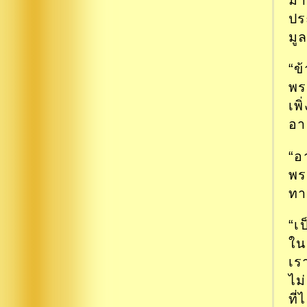
ปร
มู
“ข
พร
เพ
อา
“อ
พร
ทา
“เ
ใน
เร
ไม
ที