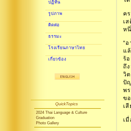
ปฏิทิน
คร
รูปภาพ
เส
ติดต่อ
หน
ธรรมะ
“อ
โรงเรียนภาษาไทย
แล
ร้
เกี่ยวข้อง
ถึ
วิ
ปั
พร
ขอ
QuickTopics
เส
2024 Thai Language & Culture
Graduation
เม
Photo Gallery