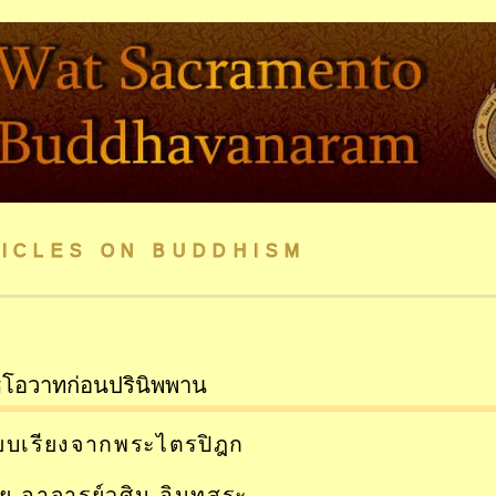
ICLES ON BUDDHISM
ธโอวาทก่อนปรินิพพาน
ียบเรียงจากพระไตรปิฎก
ย อาจารย์วศิน อินทสระ