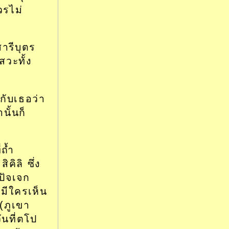
วรไม่
ารีบุตร
วะทั้ง
กับเธอว่า
นั้นก็
ถ้ำ
คิลิ ซึ่ง
ปัจเจก
่มีใครเห็น
(ภูเขา
ันที่ตโป