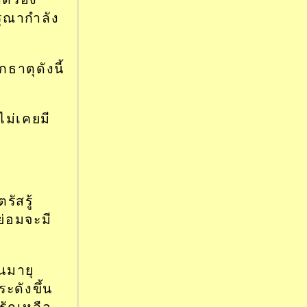
ุณากำลัง
าตุดังนี้
ไม่เคยมี
ัสรู้
่อมจะมี
นมายุ
ะดังขึ้น
ักเหลือ