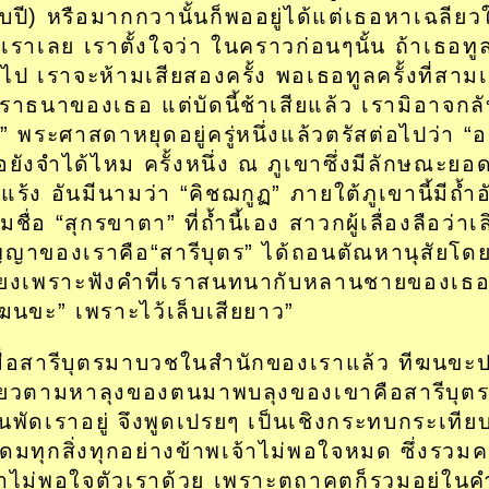
่สิบปี) หรือมากกวานั้นก็พออยู่ได้แต่เธอหาเฉลียวใ
ลเราเลย เราตั้งใจว่า ในคราวก่อนๆนั้น ถ้าเธอทูล
อไป เราจะห้ามเสียสองครั้ง พอเธอทูลครั้งที่สาม
ราธนาของเธอ แต่บัดนี้ช้าเสียแล้ว เรามิอาจกลั
ก” พระศาสดาหยุดอยู่ครู่หนึ่งแล้วตรัสต่อไปว่า “
อยังจำได้ไหม ครั้งหนึ่ง ณ ภูเขาซึ่งมีลักษณะยอ
แร้ง อันมีนามว่า “คิชฌกูฏ” ภายใต้ภูเขานี้มีถ้ำ
มชื่อ “สุกรขาตา” ที่ถ้ำนี้เอง สาวกผู้เลื่องลือว่า
ญญาของเราคือ“สารีบุตร” ได้ถอนตัณหานุสัยโดยส
ียงเพราะฟังคำที่เราสนทนากับหลานชายของเธอผู
ีฆนขะ” เพราะไว้เล็บเสียยาว”
มื่อสารีบุตรมาบวชในสำนักของเราแล้ว ทีฆนขะ
ี่ยวตามหาลุงของตนมาพบลุงของเขาคือสารีบุต
นพัดเราอยู่ จึงพูดเปรยๆ เป็นเชิงกระทบกระเทีย
ดมทุกสิ่งทุกอย่างข้าพเจ้าไม่พอใจหมด ซึ่งรวม
าไม่พอใจตัวเราด้วย เพราะตถาคตก็รวมอยู่ในคำว