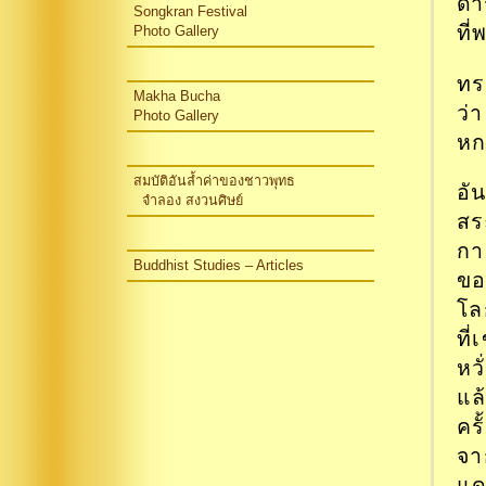
ดำ
Songkran Festival
ที
Photo Gallery
ทร
Makha Bucha
ว่
Photo Gallery
ห
สมบัติอันล้ำค่าของชาวพุทธ
อั
จำลอง สงวนศิษย์
สร
กา
Buddhist Studies – Articles
ขอ
โล
ที
หว
แล
คร
จา
แด