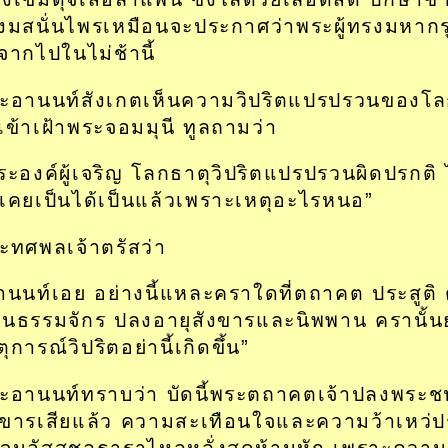
งมสนั่นไพรเหมือนจะประกาศว่าพระผู้ทรงมหากร
จากไปในไม่ช้านี้
ะอานนท์สังเกตเห็นความวิปริตแปรปรวนของโลกธ
งเข้าเฝ้าพระจอมมุนี ทูลถามว่า
ระองค์ผู้เจริญ โลกธาตุวิปริตแปรปรวนผิดปรกติ 
่เคยเป็นได้เป็นแล้วเพราะเหตุอะไรหนอ”
ะทศพลเจ้าตรัสว่า
านนท์เอย อย่างนี้แหละคราใดที่ตถาคต ประสูติ ตร
ุนธรรมจักร ปลงอายุสังขารและนิพพาน ครานั้นย
ุการณ์วิปริตอย่านี้เกิดขึ้น”
ะอานนท์ทราบว่า บัดนี้พระตถาคตเจ้าปลงพระช
งขารเสียแล้ว ความสะเทือนใจและความว้าเหว่ปร
จนอัสสุชลธาราไหลหลั่งสุดห้ามหัก เพราะความร