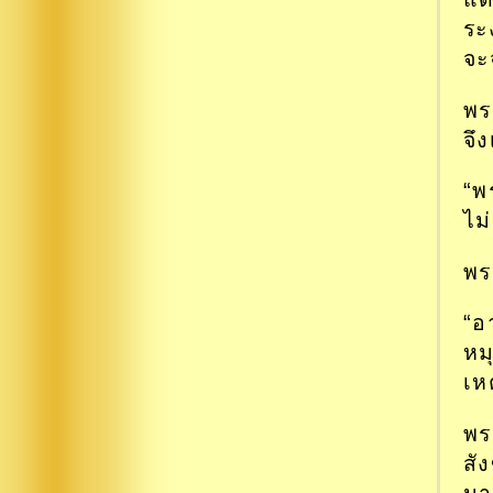
ระ
จะ
พร
จึ
“พ
ไม
พร
“อ
หม
เหต
พร
สั
มา