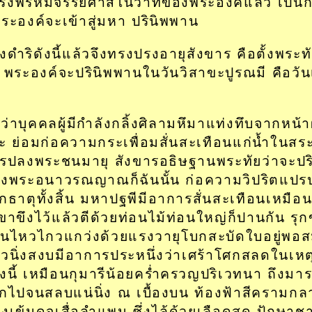
รงพรหมจรรย์ศาสโนวาทของพระองค์แล้ว เป็น
่พระองค์จะเข้าสู่มหา ปรินิพพาน
งดำริดังนี้แล้วจึงทรงปรงอายุสังขาร คือตั้งพระท
า พระองค์จะปรินิพพานในวันวิสาขะปูรณมี คือวัน
ก
นว่าบุคคลผู้มีกำลังกลิ้งศิลามหึมาแท่งทึบจากหน้า
ะ ย่อมก่อความกระเพื่อมสั่นสะเทือนแก่น้ำในสร
รปลงพระชนมายุ สังขารอธิษฐานพระทัยว่าจะปร
งพระอนาวรณญาณก็ฉันนั้น ก่อความวิปริตแปร
กธาตุทั้งสิ้น มหาปฐพีมีอาการสั่นสะเทือนเหมือน
่เขาขึงไว้แล้วตีด้วยท่อนไม้ท่อนใหญ่ก็ปานกัน ร
ั่นไหวไกวแกว่งด้วยแรงวายุโบกสะบัดใบอยู่พอ
้วนิ่งสงบมีอาการประหนึ่งว่าเศร้าโศกสลดในเหต
ั้งนี้ เหมือนกุมารีน้อยคร่ำครวญปริเวทนา ถึงมาร
กไปจนสลบแน่นิ่ง ณ เบื้องบน ท้องฟ้าสีครามกลา
งเข้มดุจเสื่อลำแพน ซึ่งไล้ด้วยเลือดสด ปักษาชา