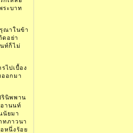
่พระบาท
กรุณาในข้า
ิดอย่า
ท์ก็ไม่
รไปเบื้อง
ายออกมา
ปรินิพพาน
 อานนท์
นนัยมา
ธิบาทภาวนา
ือหนึ่งร้อย