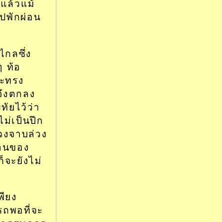
แล้วแม้
ปพักผ่อน
กลซึ่ง
ๆ ท้อ
จะทรง
จึงตกลง
ัยไว้ว่า
ไม่เป็นปึก
้วงจาบล่วง
สอนของ
็จะยังไม่
พียง
รถพอที่จะ