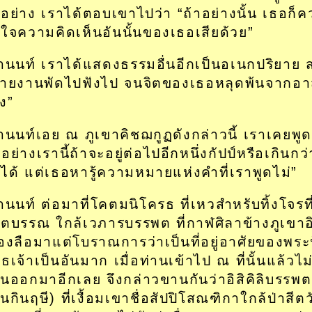
กอย่าง เราได้ตอบเขาไปว่า “ถ้าอย่างนั้น เธอก็ค
ใจความคิดเห็นอันนั้นของเธอเสียด้วย”
านนท์ เราได้แสดงธรรมอื่นอีกเป็นอเนกปริยาย ส
ายงานพัดไปฟังไป จนจิตของเธอหลุดพ้นจากอาส
ง”
านนท์เอย ณ ภูเขาคิชฌกูฏดังกล่าวนี้ เราเคยพูด
ย่างเรานี้ถ้าจะอยู่ต่อไปอีกหนึ่งกัปป์หรือเกินกว่า
ได้ แต่เธอหารู้ความหมายแห่งคำที่เราพูดไม่”
านนท์ ต่อมาที่โคตมนิโครธ ที่เหวสำหรับทิ้งโจรที่
ตตบรรณ ใกล้เวภารบรรพต ที่กาฬศิลาข้างภูเขาอิสิ
ื่องลือมาแต่โบราณการว่าเป็นที่อยู่อาศัยของพระ
ทธเจ้าเป็นอันมาก เมื่อท่านเข้าไป ณ ที่นั้นแล้วไม
านออกมาอีกเลย จึงกล่าวขานกันว่าอิสิคิลิบรรพต
ืนกินฤษี) ที่เงื้อมเขาชื่อสัปปิโสณฑิกาใกล้ป่าสีตว