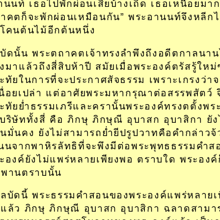
านนท์ เธอไปพักผ่อนเสียบ้างเถิด เธอเหนื่อยมาก
าคตก็จะพักผ่อนเหมือนกัน” พระอานนท์จึงหลีกไ
โคนต้นไม้อีกต้นหนึ่ง
บัดนั้น พระตถาคตเจ้าทรงลำพึงถึงอดีตกาลนานไ
งมาแล้วถึงสี่สิบห้าปี สมัยเมื่อพระองค์ตรัสรู้ใหม่
ะทัยในการที่จะประกาศสัจธรรม เพราะเกรงว่า
นื่อยเปล่า แต่อาศัยพระมหากรุณาต่อสรรพสัตว์ 
ะทัยย่ำธรรมเภรีและครานั้นพระองค์ทรงตตั้งพระท
บริษัททั้งสี่ คือ ภิกษุ ภิกษุณี อุบาสก อุบาสิกา ยัง
่นมั่นคง ยังไม่สามารถย่ำยีปรูปวาทคือคำกล่าวจ
ินนจากพาหิรลัทธิที่จะพึงมีต่อพระพุทธธรรมคำ
ะองค์ยังไม่แพร่หลายเพียงพอ ตราบใด พระองค์ก
พพานตราบนั้น
แลบัดนี้ พระธรรมคำสอนของพระองค์แพร่หลายเ
แล้ว ภิกษุ ภิกษุณี อุบาสก อุบาสิกา ฉลาดสามา