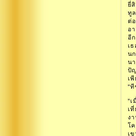
ยี
ทู
ต่
อา
อี
เธ
นก
นา
ปั
เพ
“ท
“เ
เท
งา
โค
เข