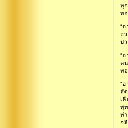
ทุ
พอ
“อ
ถว
ปว
“อ
คนอ
พอ
“อ
สั
เล
พุ
ท่
กล