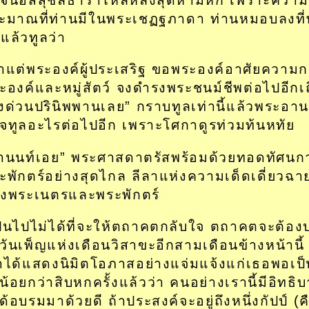
ะมาณที่ท่านมีในพระเชฏฐภาดา ท่านหมอบลงที
ลแล้วทูลว่า
้าแต่พระองค์ผู้ประเสริฐ ขอพระองค์อาศัยความ
ะองค์และหมู่สัตว์ จงดำรงพระชนม์ชีพต่อไปอีกเถ
ิ่งด่วนปรินิพพานเลย” กราบทูลเท่านี้แล้วพระอานน
จทูลอะไรต่อไปอีก เพราะโศกาดูรท่วมท้นหทัย
านนท์เอย” พระศาสดาตรัสพร้อมด้วยทอดทัศนกา
ะพักตร์อย่างสุดไกล ลีลาแห่งความเด็ดเดี่ยวฉ
งพระเนตรและพระพักตร์
ป็นไปไม่ได้ที่จะให้ตถาคตกลับใจ ตถาคตจะต้อง
วันเพ็ญแห่งเดือนวิสาขะอีกสามเดือนข้างหน้านี้
าได้แสดงนิมิตโอภาสอย่างแจ่มแจ้งแก่เธอพอเป็
่น้อยกว่าสิบหกครั้งแล้วว่า คนอย่างเรานี้มีอิท
่ได้อบรมมาด้วยดี ถ้าประสงค์จะอยู่ถึงหนึ่งกัปป์ (ค