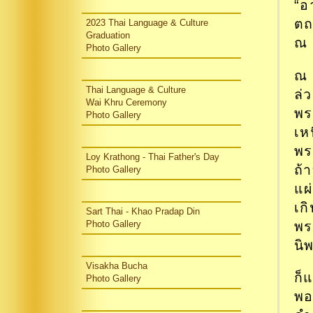
“อ
ตถ
2023 Thai Language & Culture
Graduation
ณ 
Photo Gallery
ณ 
Thai Language & Culture
ล่ว
Wai Khru Ceremony
พร
Photo Gallery
เห
พร
Loy Krathong - Thai Father's Day
ถ้า
Photo Gallery
แผ
เก
Sart Thai - Khao Pradap Din
พร
Photo Gallery
นิ
Visakha Bucha
ก็
Photo Gallery
พอ