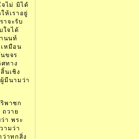
จไม่ มิได้
ให้เราอยู่
เราจะรับ
บใจได้
อานนท์
ดเหมือน
อันขจร
เลิศทาง
ิ้นเชิง
้มีนามว่า
ปริพาชก
ร ถวาย
บว่า พระ
ความว่า
่าทุกสิ่ง