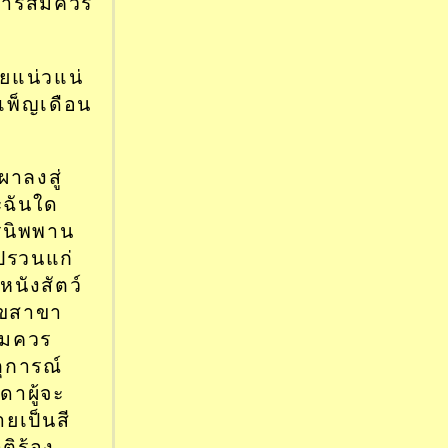
การสมควร
ัยแน่วแน่
เพ็ญเดือน
ผาลงสู่
ะฉันใด
ินิพพาน
ปรวนแก่
หนังสัตว์
ุกขสาขา
สมควร
ุการณ์
ดาผู้จะ
ยเป็นสี
ติร้อง