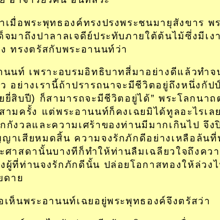
าเมื่อพระพุทธองค์ทรงปรงพระชนมายุสังขาร พร
ด็จมาถึงปาลาลเจดีย์ประทับภายใต้ต้นไม้ซึ่งมีเงา
ึ่ง ทรงตรัสกับพระอานนท์ว่า
านนท์ เพราะอบรมอิทธิบาทสี่มาอย่างดีแล้วทำจ
้ว อย่างเรานี้ถ้าปรารถนาจะมีชีวิตอยู่ถึงหนึ่งกัปป์
อยยี่สิบปี) ก็สามารถจะมีชีวิตอยู่ได้” พระโลกนาถตร
งสามครั้ง แต่พระอานนท์ก็คงเฉยมิได้ทูลอะไรเ
ตกกังวลและความเศร้าของท่านมีมากเกินไป จึงป
ญญาเสียหมดสิ้น ความจงรักภักดีอย่างเหลือล้นที่
ะศาสดานั้นบางทีก็ทำให้ท่านลืมเฉลียวใจถึงคว
งผู้ที่ท่านจงรักภักดีนั้น ปล่อยโอกาสทองให้ล่วง
ียดาย
ื่อเห็นพระอานนท์เฉยอยู่พระพุทธองค์จึงตรัสว่า